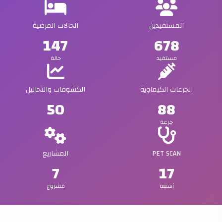
المستفيدين
الحالات المرضية
147
678
مستفيد
حالة
الجرعات الكيماوية
الكشوفات والتحاليل
50
88
جرعة
PET SCAN
المشاريع
7
17
أشعة
مشروع