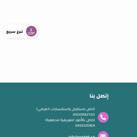
تبرع سريع
إتصل بنا
(خاص باستقبال واستفسارات المرضى)
0500992720
(خاص بالأمور التعريفية للجمعية)
0555325914
info@eradah.sa