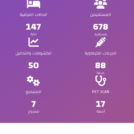
المستفيدين
الحالات المرضية
147
678
مستفيد
حالة
الجرعات الكيماوية
الكشوفات والتحاليل
50
88
جرعة
PET SCAN
المشاريع
7
17
أشعة
مشروع