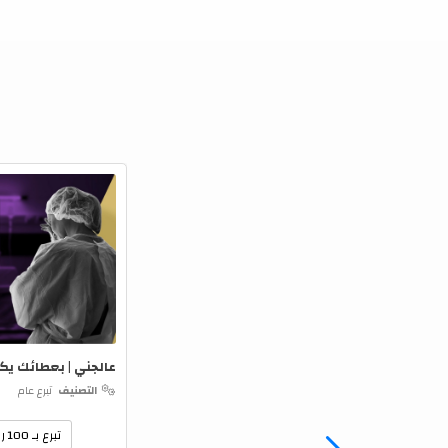
عالجني | بعطائك يك
التصنيف
تبرع عام