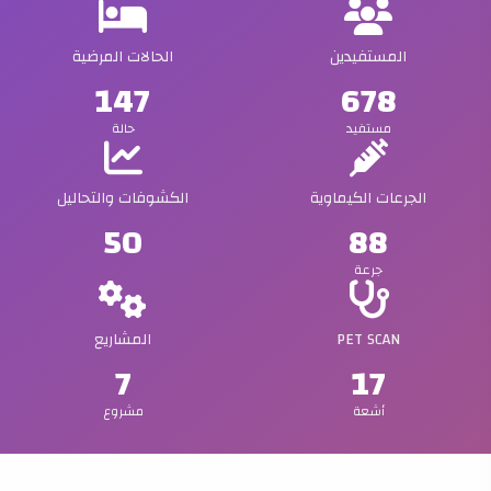
المستفيدين
الحالات المرضية
147
678
مستفيد
حالة
الجرعات الكيماوية
الكشوفات والتحاليل
50
88
جرعة
PET SCAN
المشاريع
7
17
أشعة
مشروع