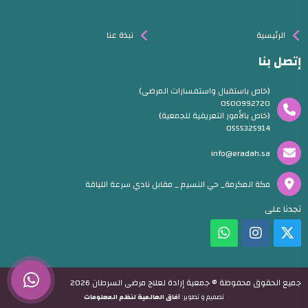
الرئيسية
نبذة عنا
إتصل بنا
(خاص باستقبال واستفسارات المرضى)
0500992720
(خاص بالأمور التعريفية للجمعية)
0555325914
info@eradah.sa
مكة المكرمة_ حي النسيم _ مقابل نادي سرعة اللياقة
تجدنا على
جميع الحقوق محفوظة © جمعية إرادة لعلاج مرضى السرطان 2026
تصميم و تطوير:
آفاق العالمية لنظم المعلومات