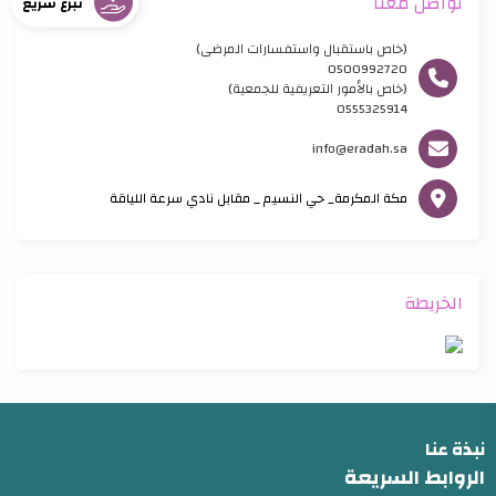
تواصل معنا
تبرع سريع
(خاص باستقبال واستفسارات المرضى)
0500992720
(خاص بالأمور التعريفية للجمعية)
0555325914
info@eradah.sa
مكة المكرمة_ حي النسيم _ مقابل نادي سرعة اللياقة
الخريطة
نبذة عنا
الروابط السريعة