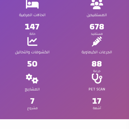
المستفيدين
الحالات المرضية
147
678
مستفيد
حالة
الجرعات الكيماوية
الكشوفات والتحاليل
50
88
جرعة
PET SCAN
المشاريع
7
17
أشعة
مشروع