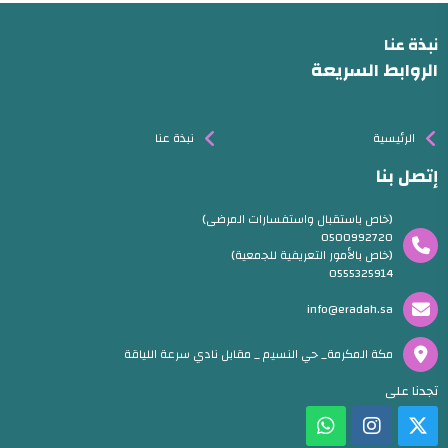
نبذة عنا
الروابط السريعة
الرئيسية
نبذة عنا
إتصل بنا
(خاص باستقبال واستفسارات المرضى)
0500992720
(خاص بالأمور التعريفية للجمعية)
0555325914
info@eradah.sa
مكة المكرمة_ حي النسيم _ مقابل نادي سرعة اللياقة
تجدنا على